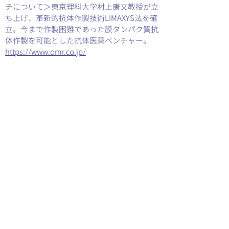
チについて＞東京理科大学村上康文教授が立
ち上げ、革新的抗体作製技術LIMAXYS法を確
立。今まで作製困難であった膜タンパク質抗
体作製を可能とした抗体医薬ベンチャー。
https://www.omr.co.jp/
＜株式会社ユーグレナについて＞
2005年に世界で初めて微細藻類ユーグレナ
（和名：ミドリムシ）の食用屋外大量培養技
術の確立に成功。石垣島で生産した微細藻類
ユーグレナを活用した機能性食品、化粧品開
発・販売と、バイオ燃料生産に向けた研究開
発を行う、東証一部上場企業。
https://euglena.jp
＜株式会社リバネスについて＞
「科学技術の発展と地球貢献を実現する」と
いう理念のもと、科学教育・人材育成・研究
開発・新規事業の創出に重点を置き、世界中
のパートナー企業・公的機関と300を超える
多角的なプロジェクトに取り組む。