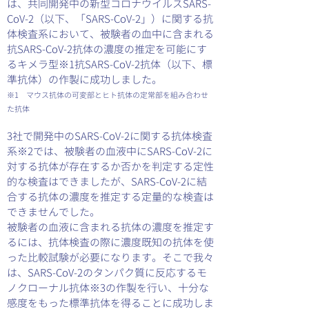
は、共同開発中の新型コロナウイルスSARS-
CoV-2（以下、「SARS-CoV-2」）に関する抗
体検査系において、被験者の血中に含まれる
抗SARS-CoV-2抗体の濃度の推定を可能にす
るキメラ型※1抗SARS-CoV-2抗体（以下、標
準抗体）の作製に成功しました。
※1 マウス抗体の可変部とヒト抗体の定常部を組み合わせ
た抗体
3社で開発中のSARS-CoV-2に関する抗体検査
系※2では、被験者の血液中にSARS-CoV-2に
対する抗体が存在するか否かを判定する定性
的な検査はできましたが、SARS-CoV-2に結
合する抗体の濃度を推定する定量的な検査は
できませんでした。
被験者の血液に含まれる抗体の濃度を推定す
るには、抗体検査の際に濃度既知の抗体を使
った比較試験が必要になります。そこで我々
は、SARS-CoV-2のタンパク質に反応するモ
ノクローナル抗体※3の作製を行い、十分な
感度をもった標準抗体を得ることに成功しま