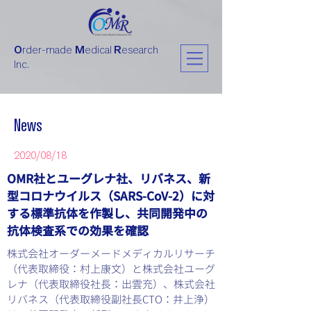
O
rder-made
M
edical
R
esearch
Inc.
News
2020/08/18
OMR社とユーグレナ社、リバネス、新
型コロナウイルス（SARS-CoV-2）に対
する標準抗体を作製し、共同開発中の
抗体検査系での効果を確認
株式会社オーダーメードメディカルリサーチ
（代表取締役：村上康文）と株式会社ユーグ
レナ（代表取締役社長：出雲充）、株式会社
リバネス（代表取締役副社長CTO：井上浄）