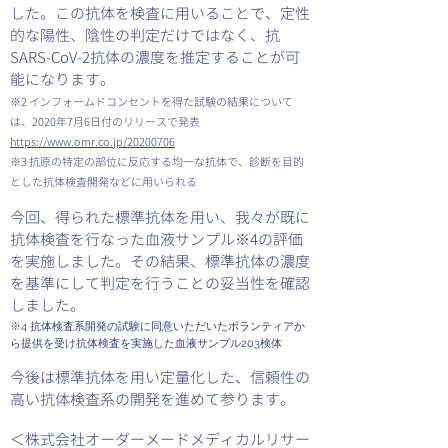
した。この抗体を検査に用いることで、定性
的な陽性、陰性の判定だけではなく、抗
SARS-CoV-2抗体の濃度を推定することが可
能になります。
※2 インフォームドコンセントを得た試験の結果について
は、2020年7月6日付のリリースで発表
https://www.omr.co.jp/20200706
※3 抗原の特定の部位に反応する均一な抗体で、診断を目的
とした抗体検査開発などに用いられる
今回、得られた標準抗体を用い、我々が既に
抗体検査を行なった血液サンプル※4の評価
を実施しました。その結果、標準抗体の濃度
を基準にして判定を行うことの妥当性を確認
しました。
※4 抗体検査系開発の試験に同意いただいたボランティアか
ら提供を受け抗体検査を実施した血液サンプル203検体
今後は標準抗体を用い定量化した、信頼性の
高い抗体検査系の開発を進めて参ります。
＜株式会社オーダーメードメディカルリサー