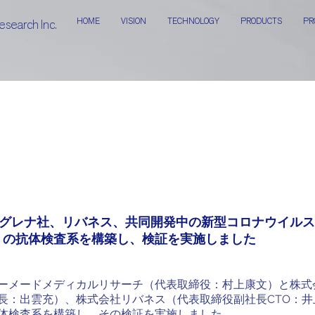
HOME
VISION
TECHNOLOGY
PRODUCTS
PR
esearch Inc.
ーグレナ社、リバネス、共同開発中の新型コロナウイル
）の
抗体検査系を構築し、検証を実施しました
ーメードメディカルリサーチ（代表取締役：村上康文）と株式
長：出雲充）、株式会社リバネス（代表取締役副社長CTO：井
体検査系を構築し、その検証を実施しました。