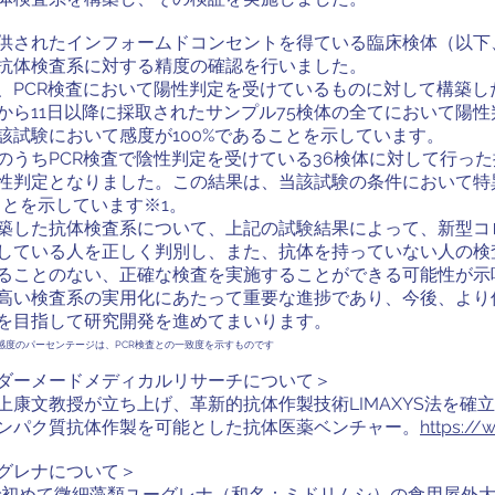
供されたインフォームドコンセントを得ている臨床検体（以下
抗体検査系に対する精度の確認を行いました。
、PCR検査において陽性判定を受けているものに対して構築し
から11日以降に採取されたサンプル75検体の全てにおいて陽
該試験において感度が100%であることを示しています。
のうちPCR検査で陰性判定を受けている36検体に対して行っ
性判定となりました。この結果は、当該試験の条件において特
ことを示しています※1。
築した抗体検査系について、上記の試験結果によって、新型コ
している人を正しく判別し、また、抗体を持っていない人の検
ることのない、正確な検査を実施することができる可能性が示
高い検査系の実用化にあたって重要な進捗であり、今後、より
を目指して研究開発を進めてまいります。
感度のパーセンテージは、PCR検査との一致度を示すものです
ダーメードメディカルリサーチについて＞
上康文教授が立ち上げ、革新的抗体作製技術LIMAXYS法を確
ンパク質抗体作製を可能とした抗体医薬ベンチャー。
https://
グレナについて＞
界で初めて微細藻類ユーグレナ（和名：ミドリムシ）の食用屋外