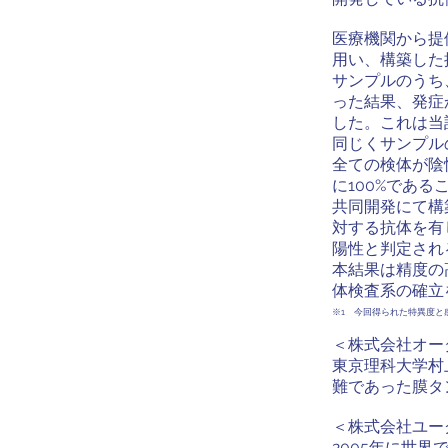
医療機関から提
用い、構築した
サンプルのうち
った結果、発症
した。これは当
同じくサンプル
全ての検体が陰
に100%である
共同開発にて構
対する抗体を有
陽性と判定され
本結果は精度の
体検査系の確立
※1 今回得られた特異度と
＜株式会社オー
東京理科大学村
難であった膜タ
＜株式会社ユー
2005年に世