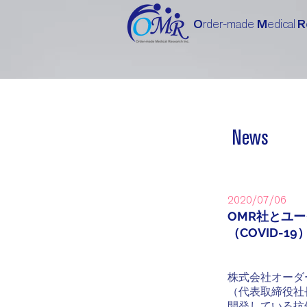
O
rder-made
M
edical
R
News
2020/07/06
OMR社とユ
（COVID-19
株式会社オーダ
（代表取締役社
開発している抗