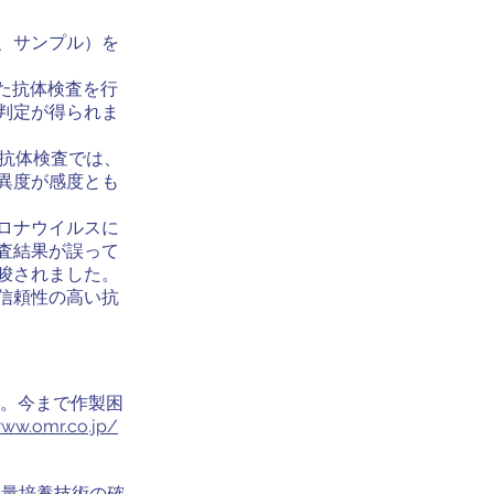
、サンプル）を
た抗体検査を行
性判定が得られま
た抗体検査では、
異度が感度とも
ロナウイルスに
査結果が誤って
唆されました。
信頼性の高い抗
立。今まで作製困
www.omr.co.jp/
大量培養技術の確