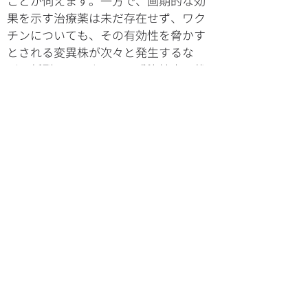
ことが伺えます。一方で、画期的な効
果を示す治療薬は未だ存在せず、ワク
チンについても、その有効性を脅かす
とされる変異株が次々と発生するな
ど、新型コロナウイルス感染拡大の状
況は依然として収束の気配を見せませ
ん。90分間の講義形式で開催された本
説明会では、村上が新型コロナウイル
スをめぐる世界の状況について最新の
知見を踏まえて解説し、感染拡大を収
束させる手段として、治療薬の必要性
を強調しました。続いて、この課題を
解決するべく
当社とDDサプライ株式会
社が共同で開発した『murak抗体』を
紹介しました。『murak抗体』は当社
独自の技術とノウハウによって作製し
た、新型コロナウイルス感染症の治療
や予防を目的とする抗体の総称です。