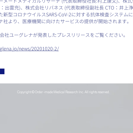
ーメードメディカルリサーチ (代表取締役社長:村上康文)、株
：出雲充)、株式会社リバネス (代表取締役副社長 CTO：井上浄
新型コロナウイルスSARS-CoV-2に対する抗体検査システム
ナ社より、医療機関に向けたサービスの提供が開始されます。
会社ユーグレナが発表したプレスリリースをご覧ください。
glena.jp/news/20201020-2/
Copyright © Order -made Medical Research Inc. All rights reserved.