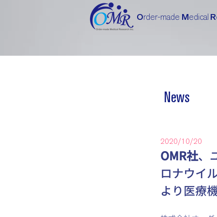
O
rder-made
M
edical
R
News
2020/10/20
OMR社
、
ロナウイル
より医療